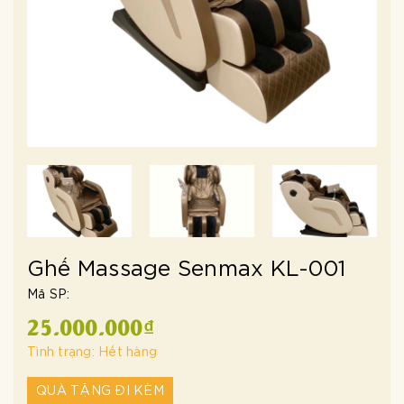
Ghế Massage Senmax KL-001
Mã SP:
25.000.000₫
Tình trạng:
Hết hàng
QUÀ TẶNG ĐI KÈM